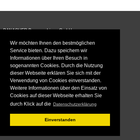
DANACHER Baumaschinen GmbH
Turmweg 3
78658 Zimmern ob Rottweil
Wir möchten Ihnen den bestmöglichen
Service bieten. Dazu speichern wir
Tel:
+49 (0) 741 – 94 22 13 44
Informationen über Ihren Besuch in
Mail:
baumaschinen@danacher.de
sogenannten Cookies. Durch die Nutzung
dieser Webseite erklären Sie sich mit der
Verwendung von Cookies einverstanden.
IMPRINT
|
TERMS & CONDITIONS
|
PRIVACY POLICY
Weitere Informationen über den Einsatz von
Cookies auf dieser Webseite erhalten Sie
To DANACHER Construction Rental
durch Klick auf die
Datenschutzerklärung
www.mietpark-danacher.de
Einverstanden
© 2026 Danacher Baumaschinen GmbH