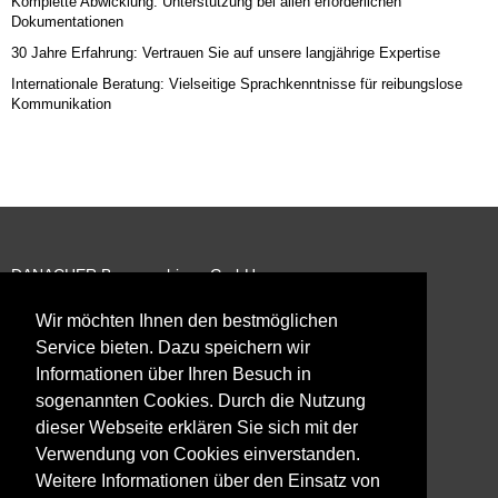
Komplette Abwicklung: Unterstützung bei allen erforderlichen
Dokumentationen
30 Jahre Erfahrung: Vertrauen Sie auf unsere langjährige Expertise
Internationale Beratung: Vielseitige Sprachkenntnisse für reibungslose
Kommunikation
DANACHER Baumaschinen GmbH
Turmweg 3
78658 Zimmern ob Rottweil
Wir möchten Ihnen den bestmöglichen
Service bieten. Dazu speichern wir
Tel:
+49 (0) 741 – 94 22 13 44
Informationen über Ihren Besuch in
Mail:
baumaschinen@danacher.de
sogenannten Cookies. Durch die Nutzung
dieser Webseite erklären Sie sich mit der
Verwendung von Cookies einverstanden.
IMPRESSUM
|
AGB
|
DATENSCHUTZ
Weitere Informationen über den Einsatz von