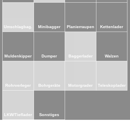
Umschlagbag.
Minibagger
Planierraupen
Kettenlader
Muldenkipper
Dumper
Baggerlader
Walzen
Rohrverleger
Bohrgeräte
Motorgrader
Teleskoplader
LKW/Tieflader
Sonstiges